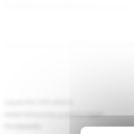
Capsule Twist-Off To 48 Noire
vendue x100 sur le site, au détail au magasin
(Prix dégressifs)