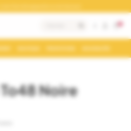
otre Siret doit apparaitre sur les factures)
0
|
MENT
BOUTIQUE
PROMOTIONS
NOUVEAUTÉS
 To48 Noire
arton