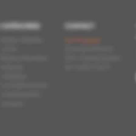
CATÉGORIES
CONTACT
Essaims d'Abeilles
Api-Bourgogne
La Cire
22 rue de la Petite Fin
Ruches et Ruchettes
21121 - Fontaine les Dijon
Au Rucher
Tél : 03.80.31.25.27
La Miellerie
Le Conditionnement
Le Nourrissement
Les packs