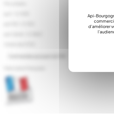
Prix unitaire :
par 1 : 0.1438
Api-Bourgogn
commerciau
par 100 : 0.1150
d’améliorer v
l’audien
par Carton : 0.0863
Carton de 2700
Commandes par pack de 100
Fabrication Française