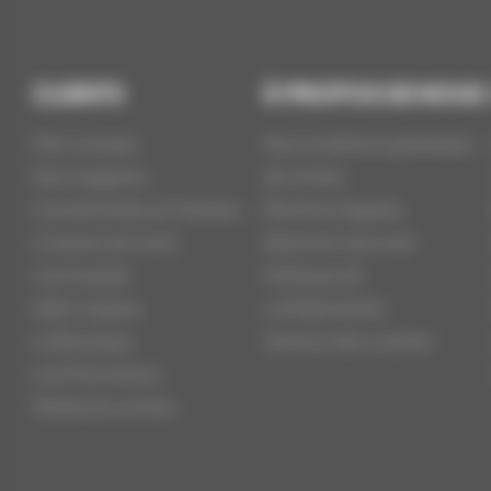
CLIENTS
À PROPOS DE NOUS
Mon compte
Nos conditions générales
Nos magasins
de ventes
Coordonnées et Horaires
Mentions légales
Livraison de votre
Paiement sécurisé
commande
Politique de
Idée Cadeau
confidentialité
La Boutique
Gestion des cookies
Les Promotions
Meilleures ventes