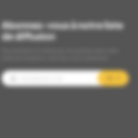
Abonnez-vous à notre liste
de diffusion
Nos dernières et meilleures nouveautés dans votre
boîte de réception, inscrivez-vous maintenant.
OK