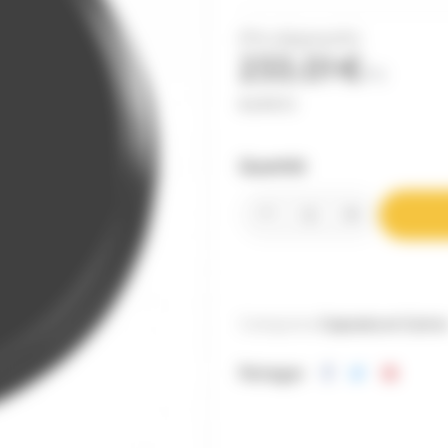
(Prix dégressifs)
233,01 €
TTC
8,63 € Ct
Quantité
Catégories:
Capsules en Carto
Partager