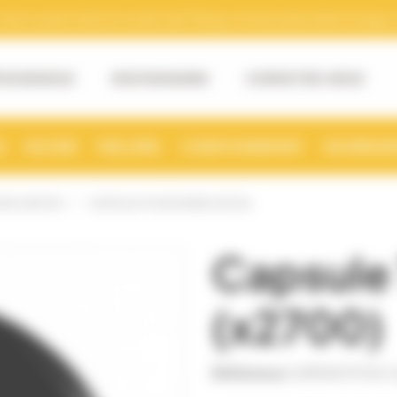
tre numéro Siret et numéro de TVA pour la facturation électronique. (v
OS DE NOUS
NOS MAGASINS
CONTACTEZ-NOUS
S
RUCHER
MIELLERIE
CONDITIONNEMENT
NOURRISSE
 EN CARTON
CAPSULE TO48 NOIRE (X2700)
Capsule
(x2700)
Référence
CAPS0070 En C