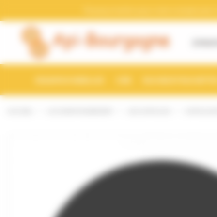
Bienvenue chez Api-Bourgogne Gestion du consentement
Pensez a mettre a jour votre compte avec vo
À PROP
ESSAIMS D'ABEILLES
CIRE
RUCHES ET RUCHETTE
ACCUEIL
LE CONDITIONNEMENT
LES CAPSULES
CAPSULES