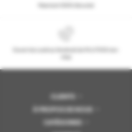
Paiement 100% Sécurisé
Ouvert du Lundi au Vendredi de 9h à 17h30 non-
stop
CLIENTS
À PROPOS DE NOUS
CATÉGORIES