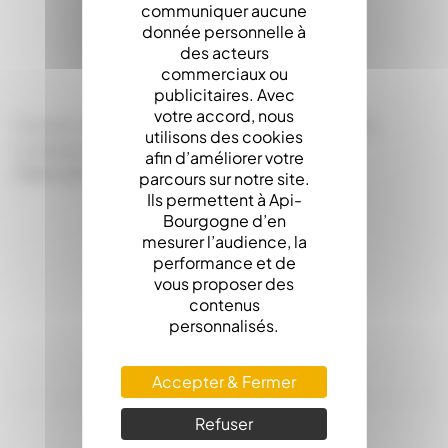
communiquer aucune
LA DESCRIPTION
donnée personnelle à
des acteurs
commerciaux ou
publicitaires. Avec
votre accord, nous
Couvre-cadres 10 cadres avec chasse-abeilles
utilisons des cookies
Losange 430 x 500
afin d’améliorer votre
Fabrication Française.
parcours sur notre site.
Ils permettent à Api-
Bourgogne d’en
mesurer l’audience, la
performance et de
vous proposer des
contenus
personnalisés.
Accepter & Fermer
Refuser