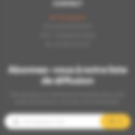
CONTACT
Api-Bourgogne
22 rue de la Petite Fin
21121 - Fontaine les Dijon
Tél : 03.80.31.25.27
Abonnez-vous à notre liste
de diffusion
Nos dernières et meilleures nouveautés dans votre
boîte de réception, inscrivez-vous maintenant.
OK