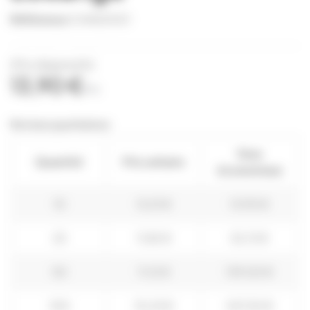
Référence
CHAS0001
(Prix dégressifs)
13,90 €
TTC
Remises quantitatives
Vous
Quantité
Prix unitaire
économisez
10
12,51 €
13,90 €
25
11,82 €
52,13 €
50
11,12 €
139,00 €
100
10,43 €
347,50 €