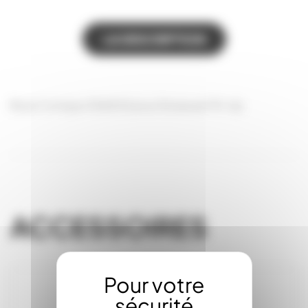
LA DESCRIPTION
Buse Conique 306002 pour Doseuse Fill-Up
ACCESSOIRES