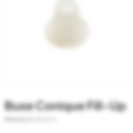
Buse Conique Fill-Up
Référence
BUSE0003