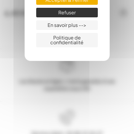
6,40 €
Refuser
En savoir plus -->
Politique de
confidentialité
Les Stocks en ligne, c'est la garantie d'une
expédition sous 24h
Service client : 03.80.31.25.27