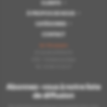
CLIENTS
À PROPOS DE NOUS
CATÉGORIES
CONTACT
Api-Bourgogne
22 rue de la Petite Fin
21121 - Fontaine les Dijon
Tél : 03.80.31.25.27
Abonnez-vous à notre liste
de diffusion
Nos dernières et meilleures nouveautés dans votre