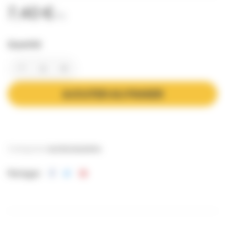
7,40 €
TTC
Quantité
AJOUTER AU PANIER
Catégories:
Les Accessoires
Partager