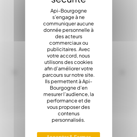
Api-Bourgogne
s’engage à ne
communiquer aucune
donnée personnelle à
des acteurs
commerciaux ou
publicitaires. Avec
votre accord, nous
utilisons des cookies
afin d’améliorer votre
parcours sur notre site.
Ils permettent à Api-
Bourgogne d’en
mesurer l’audience, la
performance et de
vous proposer des
contenus
Buse Plate Fill-Up
personnalisés.
Disponible
Accepter & Fermer