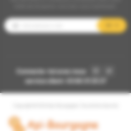
boîte de réception, inscrivez-vous maintenant.
OK
Connecte-toi avec nous
service client: 03 80 31 25 27
Copyright © 2024 Api-Bourgogne. Tous droits réservés