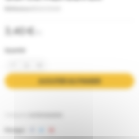
Référence
BOUC0040
3,40 €
TTC
Quantité
AJOUTER AU PANIER
Catégories:
Les Accessoires
Partager