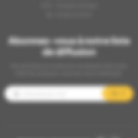
21121 - Fontaine les Dijon
Tél : 03.80.31.25.27
Abonnez-vous à notre liste
de diffusion
Nos dernières et meilleures nouveautés dans votre
boîte de réception, inscrivez-vous maintenant.
OK