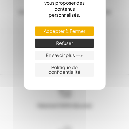
vous proposer des
contenus
Les Stocks en ligne, c'est la garantie d'une
personnalisés.
expédition sous 24h
Accepter & Fermer
Refuser
En savoir plus -->
Service client : 03.80.31.25.27
Politique de
confidentialité
Paiement 100% Sécurisé