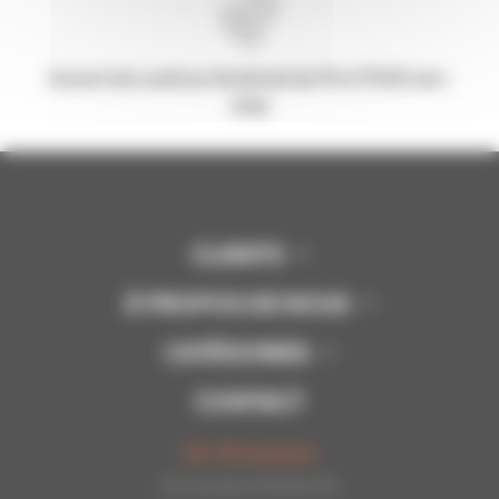
Ouvert du Lundi au Vendredi de 9h à 17h30 non-
stop
CLIENTS
À PROPOS DE NOUS
CATÉGORIES
CONTACT
Api-Bourgogne
22 rue de la Petite Fin